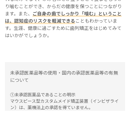
り噛むことができ、からだの健康を保つことにつながり
ます。また、
ご自身の歯でしっかり「噛む」ということ
は、認知症のリスクを軽減できる
こともわかっていま
す。生涯、健康に過ごすために歯列矯正をはじめてみて
はいかがでしょうか。
未承認医薬品等の使用・国内の承認医薬品等の有無
について
①未承認医薬品であることの明示
マウスピース型カスタムメイド矯正装置（インビザライ
ン）は、薬機法上の承認を得ていません。
②入手経路
マウスピース型カスタムメイド矯正装置（インビザライ
ン）は、米国Align Technology, Inc.が製造している製