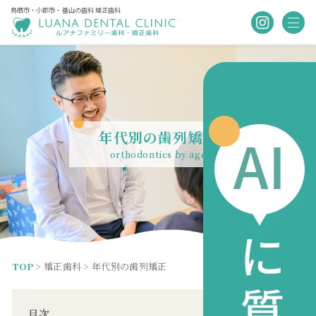
鳥栖市・小郡市・基山の歯科 矯正歯科
年代別の歯列矯正
orthodontics by age
TOP
>
矯正歯科
>
年代別の歯列矯正
目次