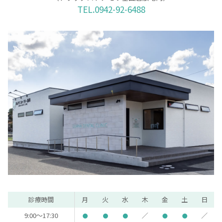
TEL.0942-92-6488
診療時間
月
火
水
木
金
土
日
9:00～17:30
／
／
●
●
●
●
●