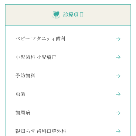
品であり、当院ではインビザライン・ジャパン株式会社
を通じて入手しています。
診療項目
③国内の承認医薬品等の有無の明示
国内でもマウスピース型カスタムメイド矯正装置に似た
装置があり、国内で薬事承認されているものもありま
す。日本で医療機器としての矯正装置と認められるもの
ベビー マタニティ歯科
は、次の２点を満たしたものです。
薬事承認されている材料を使用していること
既製品の場合は、その装置が薬事承認されていること
小児歯科 小児矯正
④諸外国における安全性等に係る情報の明示
マウスピース型カスタムメイド矯正装置（インビザライ
予防歯科
ン）は米国食品医薬品局（FDA）の承認を得ており、現
在までで固有の重篤な副作用の報告はありません。
（2026年6月時点）
虫歯
歯周病
親知らず 歯科口腔外科