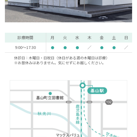
診療時間
月
火
水
木
金
土
日
9:00～17:30
／
／
●
●
●
●
●
休診日：木曜日・日祝日（休日がある週の木曜日は診療）
※お昼休みはありません。気にせずにお越しください。