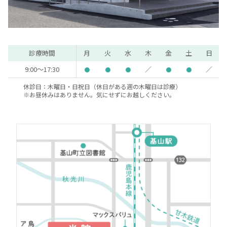
診療時間
月
火
水
木
金
土
日
9:00～17:30
／
／
●
●
●
●
●
休診日：木曜日・日祝日（休日がある週の木曜日は診療）
※お昼休みはありません。気にせずにお越しください。