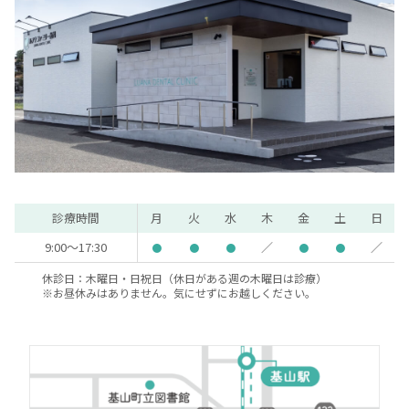
診療時間
月
火
水
木
金
土
日
9:00～17:30
／
／
●
●
●
●
●
休診日：木曜日・日祝日（休日がある週の木曜日は診療）
※お昼休みはありません。気にせずにお越しください。