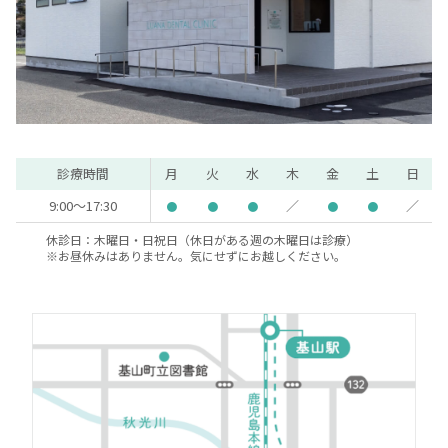
診療時間
月
火
水
木
金
土
日
9:00～17:30
／
／
●
●
●
●
●
休診日：木曜日・日祝日（休日がある週の木曜日は診療）
※お昼休みはありません。気にせずにお越しください。