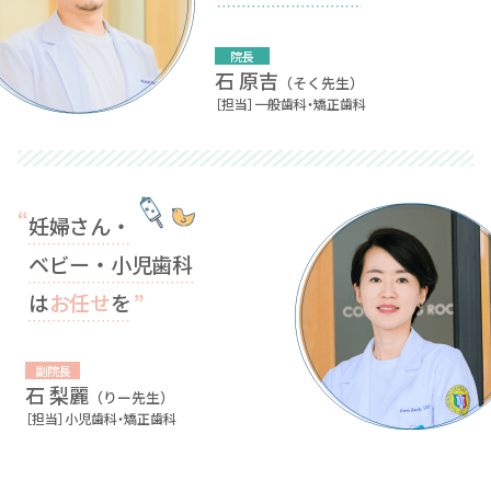
院長
石 原吉
（そく先生）
［担当］一般歯科・矯正歯科
妊婦さん・
ベビー・小児歯科
は
お任せ
を
副院長
石 梨麗
（りー先生）
［担当］小児歯科・矯正歯科