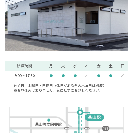
診療時間
月
火
水
木
金
土
日
9:00～17:30
／
／
●
●
●
●
●
休診日：木曜日・日祝日（休日がある週の木曜日は診療）
※お昼休みはありません。気にせずにお越しください。